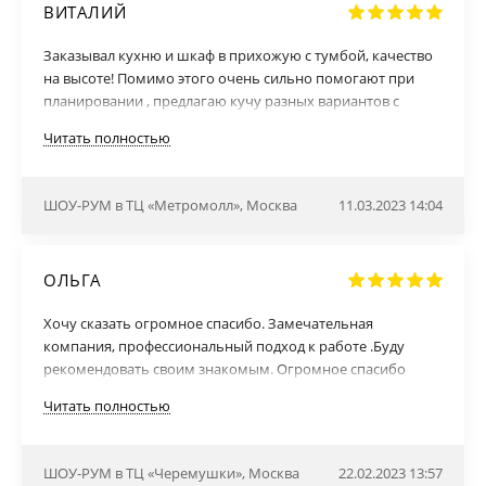
ВИТАЛИЙ
Заказывал кухню и шкаф в прихожую с тумбой, качество
на высоте! Помимо этого очень сильно помогают при
планировании , предлагаю кучу разных вариантов с
визуализацией, объясняют технические моменты,
Читать полностью
предлагают свои решения. Спасибо менеджеру Татьяне,
вникала во все пожелания и очень сильно помогла в
выборе, пять звезд однозначно.
ШОУ-РУМ в ТЦ «Метромолл», Москва
11.03.2023 14:04
ОЛЬГА
Хочу сказать огромное спасибо. Замечательная
компания, профессиональный подход к работе .Буду
рекомендовать своим знакомым. Огромное спасибо
менеджеру Татьяне за внимательное отношение ко всем
Читать полностью
мелочам и нашим пожеланиям , и просто за
добропорядочное человеческое отношение как к
клиентам, так и к своей работе и её результатам!
ШОУ-РУМ в ТЦ «Черемушки», Москва
22.02.2023 13:57