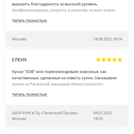
выразить благодарность за высокий уровень
профессионализма, скорость и качество на всех этапах
работы и консультаций. Спасибо Вам за сотрудничество,
Читать полностью
очень приятно работать с профессионалами своего дела!
Москва
18.08.2022 18:14
ЕЛЕНА
Кухни "ЗОВ" мне порекомендовали знакомые, как
качественные, сделанные на совесть кухни. Заказывали
кухню на Таганской, менеджер Ирина помогла с
выбором, спасибо ей за это. Я очень долго выбирающий
Читать полностью
и долго сомневающийся человек))) поэтому её помощь
была очень кстати, всё наглядно показала, рассказала,
оформила проект на компьютере. Также помогла
ШОУ-РУМ в ТЦ «Таганский Пассаж»,
04.07.2022
выбрать технику для кухни. И вот сегодня я стала
Москва
18:55
обладательницей самой красивой и комфортной кухни.
Отдельное спасибо сборщикам, грамотные, знающие