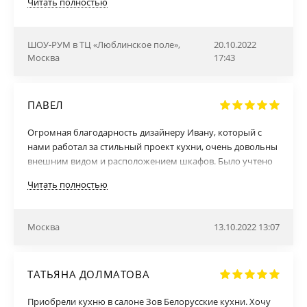
Читать полностью
кухни от души!
ШОУ-РУМ в ТЦ «Люблинское поле»,
20.10.2022
Москва
17:43
ПАВЕЛ
Огромная благодарность дизайнеру Ивану, который с
нами работал за стильный проект кухни, очень довольны
внешним видом и расположением шкафов. Было учтено
наше мнение, а мы в свою очередь полностью
Читать полностью
доверились этому замечательному коллективу и они нас
не подвели. Кухня была доставлена в срок. Отдельная
благодарность за доставку без проблем и быструю
Москва
13.10.2022 13:07
сборку. Спасибо и удачи! Всем рекомендую данный салон!
ТАТЬЯНА ДОЛМАТОВА
Приобрели кухню в салоне Зов Белорусские кухни. Хочу