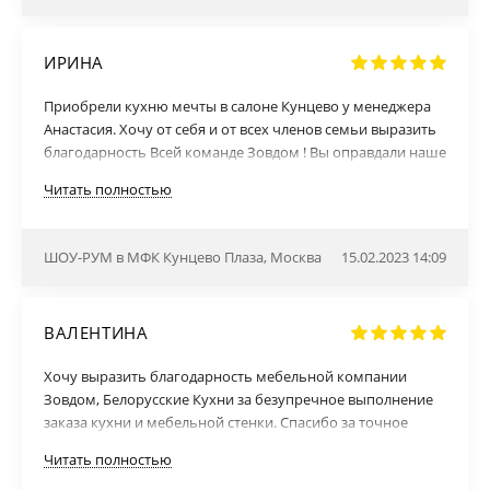
ИРИНА
Приобрели кухню мечты в салоне Кунцево у менеджера
Анастасия. Хочу от себя и от всех членов семьи выразить
благодарность Всей команде Зовдом ! Вы оправдали наше
доверие. Проект, изготовление, доставка, монтаж все
Читать полностью
было сделано в указанные сроки! Кухней очень довольны.
Ещё раз всем большое спасибо, а особенно нашему
менеджеру профессионала своего дела! Удачи и
ШОУ-РУМ в МФК Кунцево Плаза, Москва
15.02.2023 14:09
процветания!
ВАЛЕНТИНА
Хочу выразить благодарность мебельной компании
Зовдом, Белорусские Кухни за безупречное выполнение
заказа кухни и мебельной стенки. Спасибо за точное
выполнение наших идей, пожеланий, за огромный выбор
Читать полностью
материалов по приемлемой цене! Спасибо за обратную