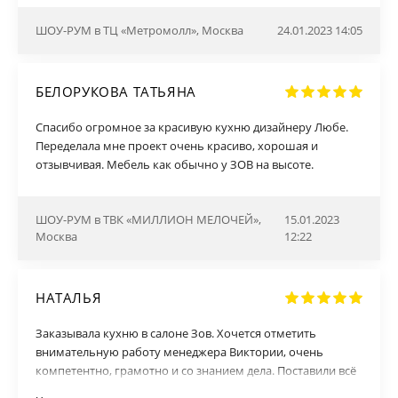
связь в любое время! За скорость выполнения и минимум
ожидания заказанного! Огромное спасибо специалисту
ШОУ-РУМ в ТЦ «Метромолл», Москва
24.01.2023 14:05
своего дела Ольге. Достойная компания, рекомендую
всем!
БЕЛОРУКОВА ТАТЬЯНА
Спасибо огромное за красивую кухню дизайнеру Любе.
Переделала мне проект очень красиво, хорошая и
отзывчивая. Мебель как обычно у ЗОВ на высоте.
ШОУ-РУМ в ТВК «МИЛЛИОН МЕЛОЧЕЙ»,
15.01.2023
Москва
12:22
НАТАЛЬЯ
Заказывала кухню в салоне Зов. Хочется отметить
внимательную работу менеджера Виктории, очень
компетентно, грамотно и со знанием дела. Поставили всё
вовремя, качество порадовало. Рекомендую данные