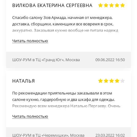
своё дело ребята! Спасибо "ЗОВ".
ВИЛКОВА ЕКАТЕРИНА СЕРГЕЕВНА
Спасибо салону Зов Армада, начиная от менеджера,
доставка, сборщики, каменщики все вовремя в срок,
аккуратно. Заказывая кухню вообще не питала надежд
(по предыдущим опытам своим и знакомых с покупками
Читать полностью
кухонь, всегда что то да не так), но тут просто даже не
было не одного момента отрицательного. Отработали
четко в срок красиво и качественно.
ШОУ-РУМ в ТЦ «Гранд Юг», Москва
09.06.2022 16:50
НАТАЛЬЯ
По рекомендации приятельницы заказывали в этом
салоне кухню, гардеробную и два шкафа для одежды.
Рекомендую всем менеджера Наталью Пергаеву. Очень
детально все проработала, сделала много полезных
Читать полностью
подсказок по комплектации кухни и шкафов. Все
изменения по нашей просьбе вносила оперативно. Мне
было очень комфортно работать с ней, спасибо ей
ШОУ-РУМ в ТЦ «Черемушки», Москва
23.03.2022 16:02