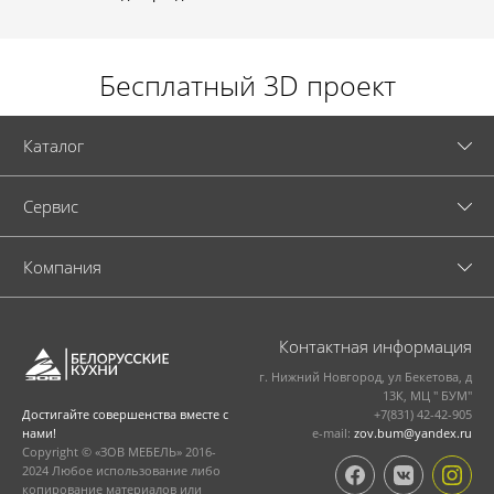
Бесплатный 3D проект
Каталог
Cервис
Компания
Контактная информация
г. Нижний Новгород, ул Бекетова, д
13К, МЦ " БУМ"
+7(831) 42-42-905
Достигайте совершенства вместе с
e-mail:
zov.bum@yandex.ru
нами!
Copyright © «ЗОВ МЕБЕЛЬ» 2016-
2024 Любое использование либо
копирование материалов или